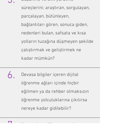
5.
süreçlerini; araştıran, sorgulayan,
parçalayan, bütünleyen,
bağlantıları gören, sonuca giden,
nedenleri bulan, safsata ve kısa
yolların tuzağına düşmeyen şekilde
çalıştırmak ve geliştirmek ne
kadar mümkün?
6.
Devasa bilgiler içeren dijital
öğrenme ağları içinde hiçbir
eğitmen ya da rehber olmaksızın
öğrenme yolculuklarına çıkılırsa
nereye kadar gidilebilir?
7.
Yaşam boyu öğrenme neden
kurumsallaşıyor? Neden ülkeler ve